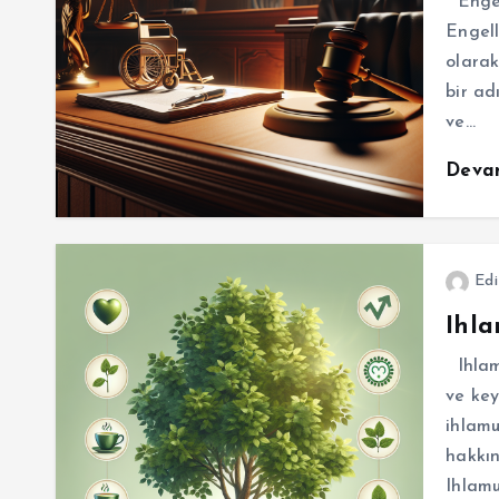
Engel
Engell
olara
bir ad
ve…
Deva
Edi
Ihla
Ihlamu
ve key
ihlamu
hakkın
Ihlamu