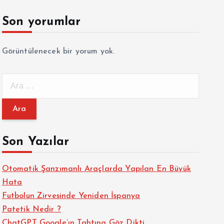
Son yorumlar
Görüntülenecek bir yorum yok.
A
r
a
m
a
Son Yazılar
:
Otomatik Şanzımanlı Araçlarda Yapılan En Büyük
Hata
Futbolun Zirvesinde Yeniden İspanya
Patetik Nedir ?
ChatGPT Google’ın Tahtına Göz Dikti