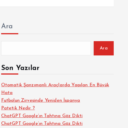
Ara
Ara
Son Yazılar
Otomatik Şanzımanlı Araçlarda Yapılan En Büyük
Hata
Futbolun Zirvesinde Yeniden İspanya
Patetik Nedir ?
ChatGPT Google’ın Tahtına Göz Dikti
ChatGPT Google’ın Tahtına Göz Dikti