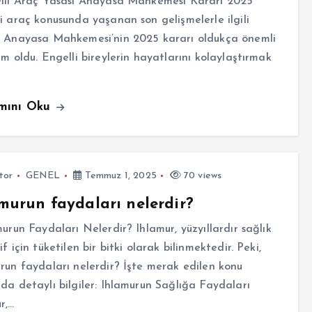
li Araç Yasası Anayasa Mahkemesi Kararı 2025
i araç konusunda yaşanan son gelişmelerle ilgili
k Anayasa Mahkemesi’nin 2025 kararı oldukça önemli
ım oldu. Engelli bireylerin hayatlarını kolaylaştırmak
mını Oku
tor
GENEL
Temmuz 1, 2025
70 views
murun faydaları nelerdir?
run Faydaları Nelerdir? Ihlamur, yüzyıllardır sağlık
if için tüketilen bir bitki olarak bilinmektedir. Peki,
run faydaları nelerdir? İşte merak edilen konu
da detaylı bilgiler: Ihlamurun Sağlığa Faydaları
r,…