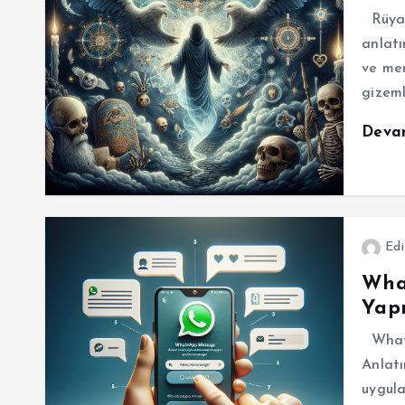
Rüya’
anlatı
ve mer
gizeml
Deva
Edi
Wha
Yapı
Whats
Anlat
uygula