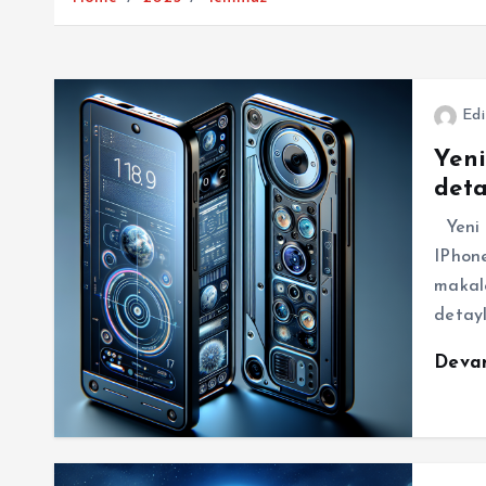
Edi
Yeni
deta
Yeni I
IPhone
makale
detaylı
Deva