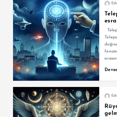
Edi
Tele
esra
Telepa
Telepa
doğrud
fenome
sırası
Deva
Edi
Rüy
gelm