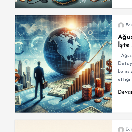
Edi
Ağus
İşte
Ağust
Detayl
belirs
ettiği
Deva
Edi