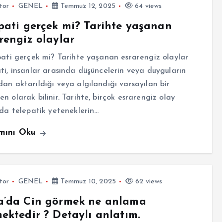
tor
GENEL
Temmuz 12, 2025
64 views
pati gerçek mi? Tarihte yaşanan
rengiz olaylar
ti gerçek mi? Tarihte yaşanan esrarengiz olaylar
ti, insanlar arasında düşüncelerin veya duyguların
an aktarıldığı veya algılandığı varsayılan bir
n olarak bilinir. Tarihte, birçok esrarengiz olay
nda telepatik yeteneklerin…
mını Oku
tor
GENEL
Temmuz 10, 2025
62 views
a’da Cin görmek ne anlama
ektedir ? Detaylı anlatım.