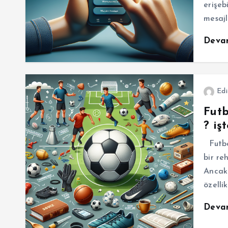
erişeb
mesajl
Deva
Edi
Futb
? iş
Futbol
bir re
Ancak 
özelli
Deva