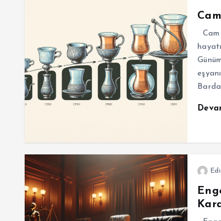
Cam 
Cam b
hayatı
Günümü
eşyan
Barda
Deva
Edi
Enge
Kara