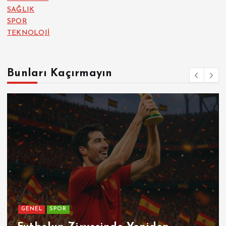
SAĞLIK
SPOR
TEKNOLOJİ
Bunları Kaçırmayın
R
GENEL