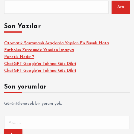
Ara
Son Yazılar
Otomatik Şanzımanlı Araçlarda Yapılan En Büyük Hata
Futbolun Zirvesinde Yeniden İspanya
Patetik Nedir ?
ChatGPT Google’ın Tahtına Göz Dikti
ChatGPT Google’ın Tahtına Göz Dikti
Son yorumlar
Görüntülenecek bir yorum yok.
A
r
a