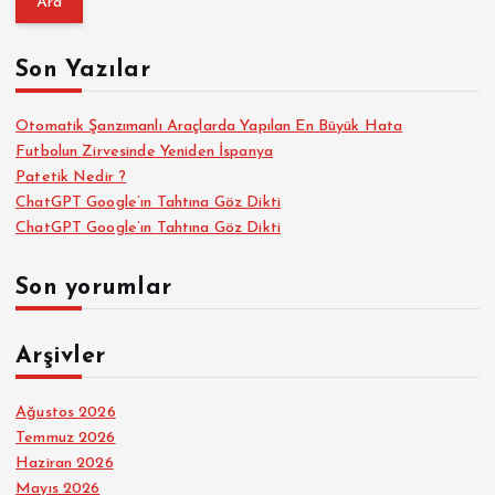
m
a
Son Yazılar
:
Otomatik Şanzımanlı Araçlarda Yapılan En Büyük Hata
Futbolun Zirvesinde Yeniden İspanya
Patetik Nedir ?
ChatGPT Google’ın Tahtına Göz Dikti
ChatGPT Google’ın Tahtına Göz Dikti
Son yorumlar
Arşivler
Ağustos 2026
Temmuz 2026
Haziran 2026
Mayıs 2026