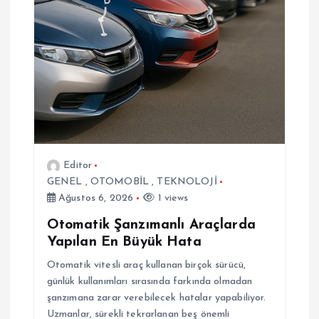
e
s
i
Editor
GENEL
,
OTOMOBİL
,
TEKNOLOJİ
Ağustos 6, 2026
1 views
Otomatik Şanzımanlı Araçlarda
Yapılan En Büyük Hata
Otomatik vitesli araç kullanan birçok sürücü,
günlük kullanımları sırasında farkında olmadan
şanzımana zarar verebilecek hatalar yapabiliyor.
Uzmanlar, sürekli tekrarlanan beş önemli