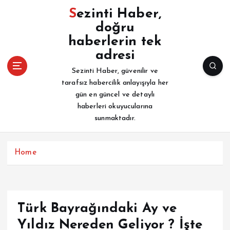
İ
Sezinti Haber,
ç
doğru
e
haberlerin tek
r
i
adresi
ğ
Sezinti Haber, güvenilir ve
e
tarafsız habercilik anlayışıyla her
a
gün en güncel ve detaylı
t
haberleri okuyucularına
l
sunmaktadır.
a
Home
Türk Bayrağındaki Ay ve
Yıldız Nereden Geliyor ? İşte