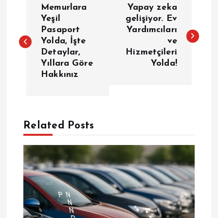
Memurlara
Yapay zeka
a
Yeşil
gelişiyor. Ev
Pasaport
Yardımcıları
Yolda, İşte
ve
z
Detaylar,
Hizmetçileri
Yıllara Göre
Yolda!
ı
Hakkınız
g
e
Related Posts
z
i
n
m