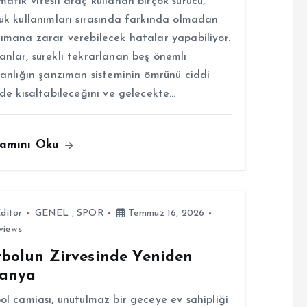
atik vitesli araç kullanan birçok sürücü,
ük kullanımları sırasında farkında olmadan
ımana zarar verebilecek hatalar yapabiliyor.
nlar, sürekli tekrarlanan beş önemli
kanlığın şanzıman sisteminin ömrünü ciddi
lde kısaltabileceğini ve gelecekte…
amını Oku
ditor
GENEL
,
SPOR
Temmuz 16, 2026
views
tbolun Zirvesinde Yeniden
panya
ol camiası, unutulmaz bir geceye ev sahipliği