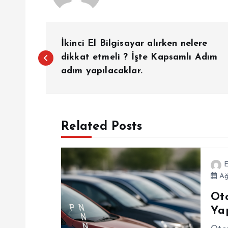
Y
İkinci El Bilgisayar alırken nelere
a
dikkat etmeli ? İşte Kapsamlı Adım
adım yapılacaklar.
z
ı
Related Posts
g
E
e
Ağ
Ot
z
Ya