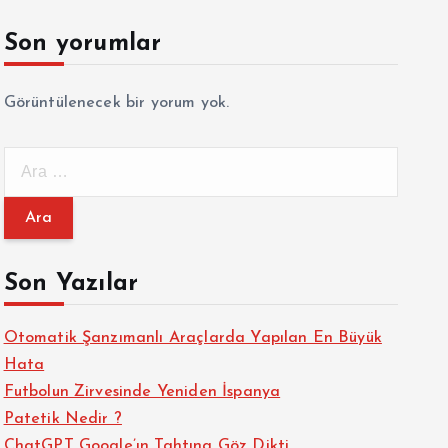
Son yorumlar
Görüntülenecek bir yorum yok.
A
r
a
m
a
Son Yazılar
:
Otomatik Şanzımanlı Araçlarda Yapılan En Büyük
Hata
Futbolun Zirvesinde Yeniden İspanya
Patetik Nedir ?
ChatGPT Google’ın Tahtına Göz Dikti