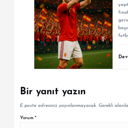
yapt
fina
geri
başa
futb
Dev
Bir yanıt yazın
E-posta adresiniz yayınlanmayacak.
Gerekli alanl
Yorum
*