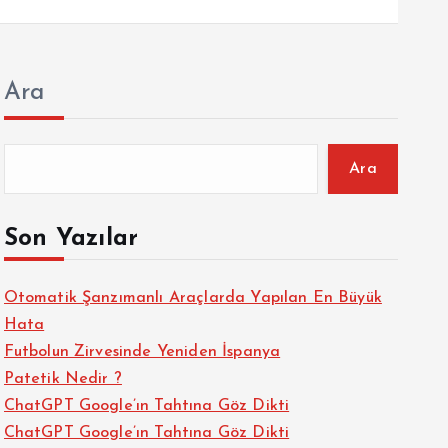
Ara
Ara
Son Yazılar
Otomatik Şanzımanlı Araçlarda Yapılan En Büyük
Hata
Futbolun Zirvesinde Yeniden İspanya
Patetik Nedir ?
ChatGPT Google’ın Tahtına Göz Dikti
ChatGPT Google’ın Tahtına Göz Dikti