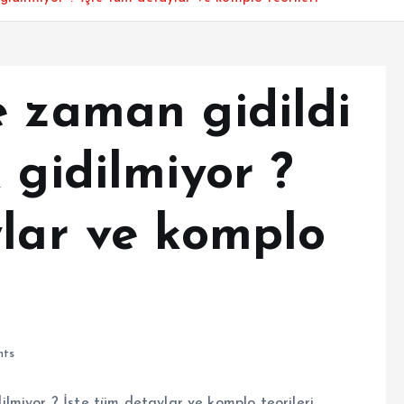
e zaman gidildi
 gidilmiyor ?
ylar ve komplo
ts