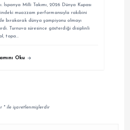
ı. İspanya Milli Takımı, 2026 Dünya Kupası
lindeki muazzam performansıyla rakibini
de bırakarak dünya şampiyonu olmayı
rdı. Turnuva süresince gösterdiği disiplinli
ol, topa…
amını Oku
ar
*
ile işaretlenmişlerdir