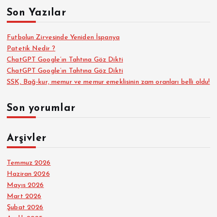
a
Son Yazılar
:
Futbolun Zirvesinde Yeniden İspanya
Patetik Nedir ?
ChatGPT Google’ın Tahtına Göz Dikti
ChatGPT Google’ın Tahtına Göz Dikti
SSK, Bağ-kur, memur ve memur emeklisinin zam oranları belli oldu!
Son yorumlar
Arşivler
Temmuz 2026
Haziran 2026
Mayıs 2026
Mart 2026
Şubat 2026