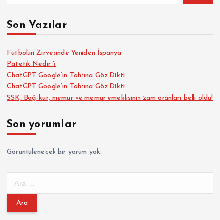
Son Yazılar
Futbolun Zirvesinde Yeniden İspanya
Patetik Nedir ?
ChatGPT Google’ın Tahtına Göz Dikti
ChatGPT Google’ın Tahtına Göz Dikti
SSK, Bağ-kur, memur ve memur emeklisinin zam oranları belli oldu!
Son yorumlar
Görüntülenecek bir yorum yok.
A
r
a
m