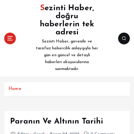
İ
Sezinti Haber,
ç
doğru
e
haberlerin tek
r
i
adresi
ğ
Sezinti Haber, güvenilir ve
e
tarafsız habercilik anlayışıyla her
a
gün en güncel ve detaylı
t
haberleri okuyucularına
l
sunmaktadır.
a
Home
Paranın Ve Altının Tarihi