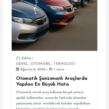
m
e
s
i
Editor
GENEL
,
OTOMOBİL
,
TEKNOLOJİ
Ağustos 6, 2026
1 views
Otomatik Şanzımanlı Araçlarda
Yapılan En Büyük Hata
Otomatik vitesli araç kullanan birçok sürücü,
günlük kullanımları sırasında farkında olmadan
şanzımana zarar verebilecek hatalar yapabiliyor.