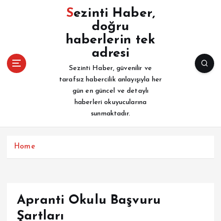
İ
Sezinti Haber,
ç
doğru
e
haberlerin tek
r
i
adresi
ğ
Sezinti Haber, güvenilir ve
e
tarafsız habercilik anlayışıyla her
a
gün en güncel ve detaylı
t
haberleri okuyucularına
l
sunmaktadır.
a
Home
Apranti Okulu Başvuru
Şartları