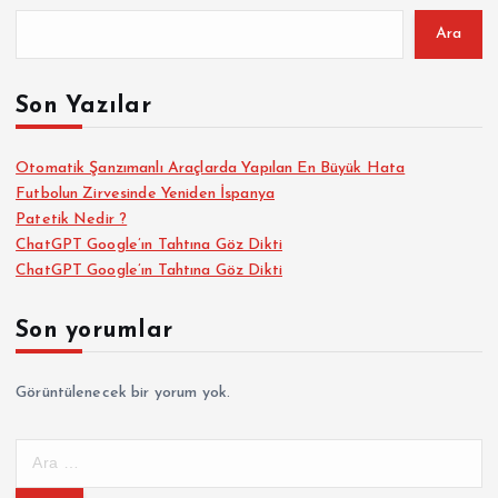
Ara
Son Yazılar
Otomatik Şanzımanlı Araçlarda Yapılan En Büyük Hata
Futbolun Zirvesinde Yeniden İspanya
Patetik Nedir ?
ChatGPT Google’ın Tahtına Göz Dikti
ChatGPT Google’ın Tahtına Göz Dikti
Son yorumlar
Görüntülenecek bir yorum yok.
A
r