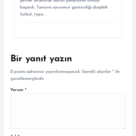
geride bırakarak dünya şampiyonu olmayı
başardı. Turnuva süresince gösterdiği disiplinli
futbol, topa…
Bir yanıt yazın
E-posta adresiniz yayınlanmayacak.
Gerekli alanlar
*
ile
işaretlenmişlerdir
Yorum
*