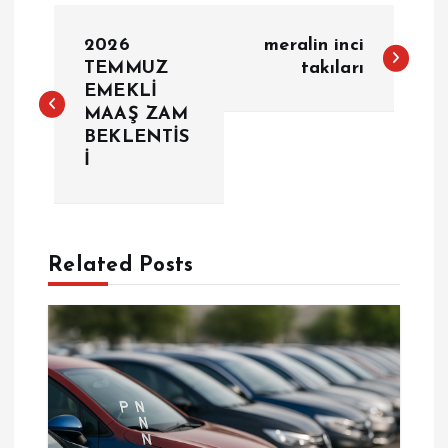
Y
2026
meralin inci
a
TEMMUZ
takıları
EMEKLİ
MAAŞ ZAM
z
BEKLENTİS
İ
ı
g
e
Related Posts
z
i
n