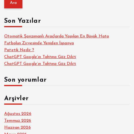
a
m
a
Son Yazılar
:
Otomatik Şanzımanlı Araçlarda Yapılan En Büyük Hata
Futbolun Zirvesinde Yeniden İspanya
Patetik Nedir ?
ChatGPT Google’ın Tahtına Göz Dikti
ChatGPT Google’ın Tahtına Göz Dikti
Son yorumlar
Arşivler
Ağustos 2026
Temmuz 2026
Haziran 2026